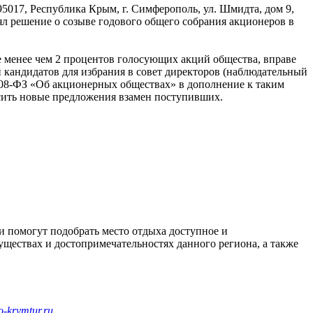
Республика Крым, г. Симферополь, ул. Шмидта, дом 9,
нял решение о созыве годового общего собрания акционеров в
не менее чем 2 процентов голосующих акций общества, вправе
 кандидатов для избрания в совет директоров (наблюдательный
 208-ФЗ «Об акционерных обществах» в дополнение к таким
осить новые предложения взамен поступивших.
 помогут подобрать место отдыха доступное и
ществах и достопримечательностях данного региона, а также
o-krymtur.ru