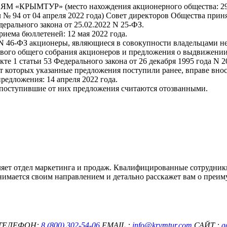
УР» (место нахождения акционерного общества: 295017, 
ол № 94 от 04 апреля 2022 года) Совет директоров Общества при
ерального закона от 25.02.2022 N 25-ФЗ.
риема бюллетеней: 12 мая 2022 года.
022 N 46-ФЗ акционеры, являющиеся в совокупности владельцами 
ового общего собрания акционеров и предложения о выдвижении
кте 1 статьи 53 Федерального закона от 26 декабря 1995 года N
от которых указанные предложения поступили ранее, вправе вн
редложения: 14 апреля 2022 года.
 поступившие от них предложения считаются отозванными.
ет отдел маркетинга и продаж. Квалифицированные сотрудники
мается своим направлением и детально расскажет вам о преиму
ТЕЛЕФОН:
8 (800) 302-54-06
EMAIL :
info@krymtur.com
САЙТ :
a