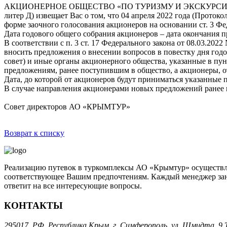
АКЦИОНЕРНОЕ ОБЩЕСТВО «ПО ТУРИЗМУ И ЭКСКУРСИЯМ «КРЫМТ
литер Д) извещает Вас о том, что 04 апреля 2022 года (Проток
форме заочного голосования акционеров на основании ст. 3 Фед
Дата годового общего собрания акционеров – дата окончания п
В соответствии с п. 3 ст. 17 Федерального закона от 08.03.2
вносить предложения о внесении вопросов в повестку дня год
совет) и иные органы акционерного общества, указанные в пун
предложениям, ранее поступившим в общество, а акционеры, 
Дата, до которой от акционеров будут приниматься указанные п
В случае направления акционерами новых предложений ранее
Совет директоров АО «КРЫМТУР»
Возврат к списку
Реализацию путевок в туркомплексы АО «Крымтур» осуществля
соответствующее Вашим предпочтениям. Каждый менеджер зани
ответит на все интересующие вопросы.
КОНТАКТЫ
295017, РФ, Республика Крым, г. Симферополь, ул. Шмидта, 9